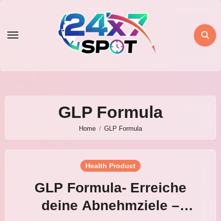
Skip
to
content
GLP Formula
Home
GLP Formula
Health Product
GLP Formula- Erreiche
deine Abnehmziele –