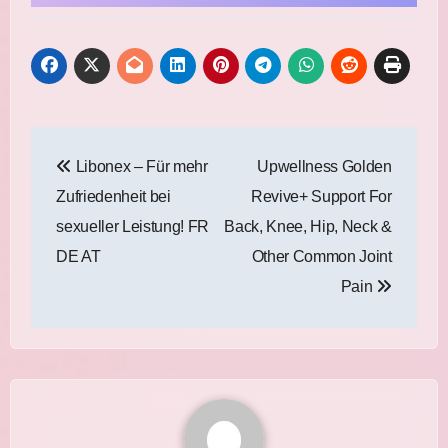
Post
Libonex – Für mehr
Upwellness Golden
navigation
Zufriedenheit bei
Revive+ Support For
sexueller Leistung! FR
Back, Knee, Hip, Neck &
DE AT
Other Common Joint
Pain