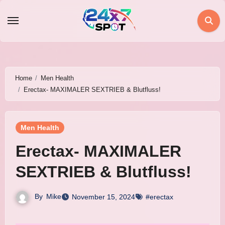
Skip
to
content
Home
Men Health
Erectax- MAXIMALER SEXTRIEB & Blutfluss!
Men Health
Erectax- MAXIMALER
SEXTRIEB & Blutfluss!
By
Mike
November 15, 2024
#erectax